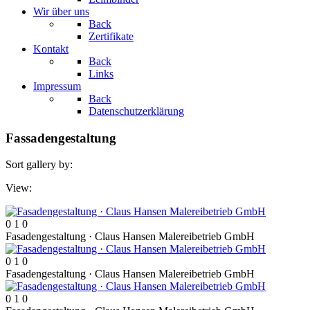
Wir über uns
Back
Zertifikate
Kontakt
Back
Links
Impressum
Back
Datenschutzerklärung
Fassadengestaltung
Sort gallery by:
View:
0
1
0
Fasadengestaltung · Claus Hansen Malereibetrieb GmbH
0
1
0
Fasadengestaltung · Claus Hansen Malereibetrieb GmbH
0
1
0