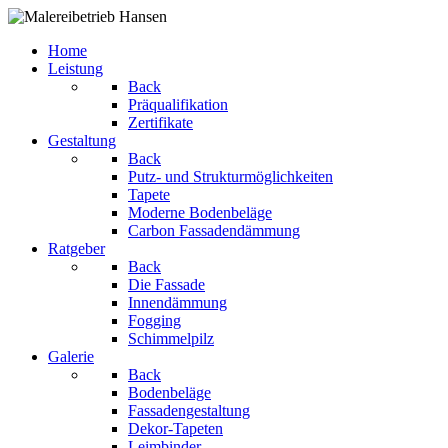
Home
Leistung
Back
Präqualifikation
Zertifikate
Gestaltung
Back
Putz- und Strukturmöglichkeiten
Tapete
Moderne Bodenbeläge
Carbon Fassadendämmung
Ratgeber
Back
Die Fassade
Innendämmung
Fogging
Schimmelpilz
Galerie
Back
Bodenbeläge
Fassadengestaltung
Dekor-Tapeten
Leimbinder